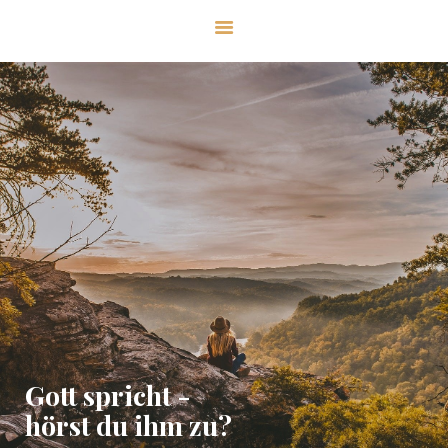
CHRISTUSgemeinde
HOME
ÜBER UNS
UNSER GLAUBE
SERVICE
KONTAKT
SPENDEN
Gott spricht -
hörst du ihm zu?