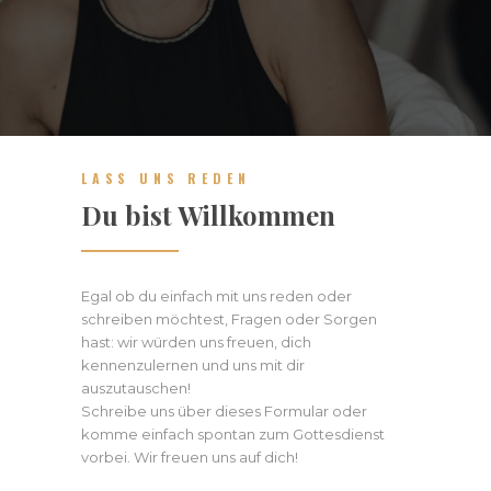
LASS UNS REDEN
Du bist Willkommen
Egal ob du einfach mit uns reden oder
schreiben möchtest, Fragen oder Sorgen
hast: wir würden uns freuen, dich
kennenzulernen und uns mit dir
auszutauschen!
Schreibe uns über dieses Formular oder
komme einfach spontan zum Gottesdienst
vorbei. Wir freuen uns auf dich!