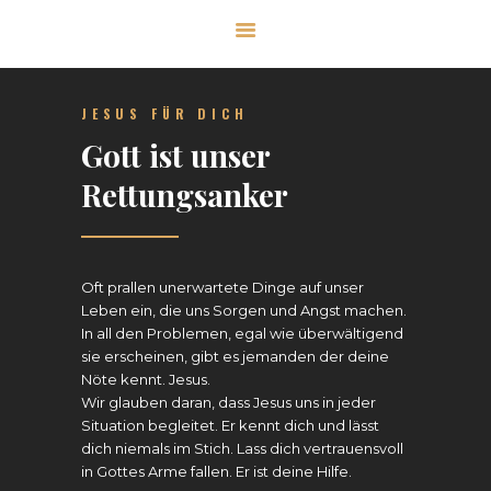
CHRISTUSgemeinde
JESUS FÜR DICH
HOME
Gott ist unser
ÜBER UNS
Rettungsanker
UNSER GLAUBE
SERVICE
KONTAKT
Oft prallen unerwartete Dinge auf unser
Leben ein, die uns Sorgen und Angst machen.
SPENDEN
In all den Problemen, egal wie überwältigend
sie erscheinen, gibt es jemanden der deine
Nöte kennt. Jesus.
Wir glauben daran, dass Jesus uns in jeder
Situation begleitet. Er kennt dich und lässt
dich niemals im Stich. Lass dich vertrauensvoll
in Gottes Arme fallen. Er ist deine Hilfe.