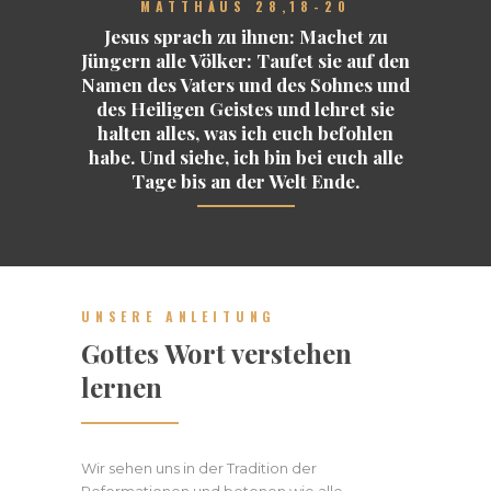
MATTHÄUS 28,18-20
Jesus sprach zu ihnen: Machet zu
Jüngern alle Völker: Taufet sie auf den
Namen des Vaters und des Sohnes und
des Heiligen Geistes und lehret sie
halten alles, was ich euch befohlen
habe. Und siehe, ich bin bei euch alle
Tage bis an der Welt Ende.
UNSERE ANLEITUNG
Gottes Wort verstehen
lernen
Wir sehen uns in der Tradition der
Reformationen und betonen wie alle