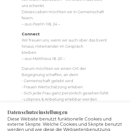
uns schenkt.
Dieses Leben möchten wir in Gemeinschaft
feiern.
– aus Psalm 118, 24 –
Connect
Wir freuen uns, wenn wir auch über das Event
hinaus, miteinander im Gespräch
bleiben.
– aus Matthäus 18, 20 –
Darum möchten wir einen Ort der
Begegnung schaffen, an dem
• Gemeinschaft gelebt wird
• Frauen Wertschätzung erleben
• Sich jede Frau ganz persönlich gesehen fühlt
• Lobpreis & Anbetung erlebbar werden
• Gott durch Jesus Christus zu uns sprechen
kann
Datenschutzeinstellungen
• wir füreinander beten
Diese Website benutzt funktionelle Cookies und
externe Skripte. Welche Cookies und Skripte benutzt
werden und wie diese die Webseitenbenutzung